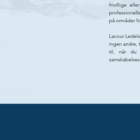
frivillige el
professionelle
på områder for 
Lacour Ledelse
ingen andre, 
til, når du 
samskabelsespr