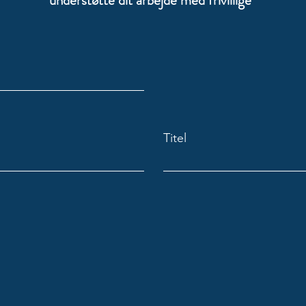
understøtte dit arbejde med frivillige
Titel