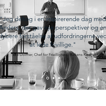
"Jeg deltog i en inspirerende dag med
Anders, der gav nye perspektiver og e
dybere forståelse af udfordringerne ve
at lede frivillige."
Mie Dolmer, Chef for Frivillighed i Kirkens Korshær