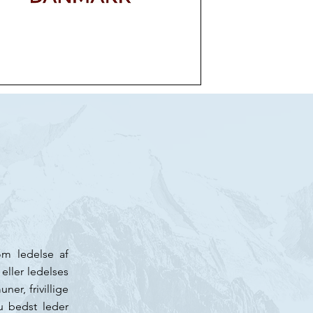
om ledelse af
eller ledelses
ner, frivillige
u bedst leder